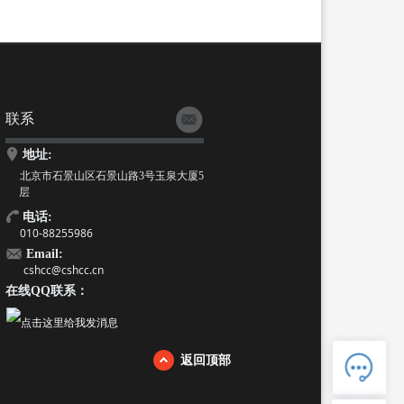
联系
地址:
北京市石景山区石景山路3号玉泉大厦5
层
电话:
010-88255986
Email:
cshcc@cshcc.cn
在线QQ联系：
人工客服
电话：88255986
返回顶部