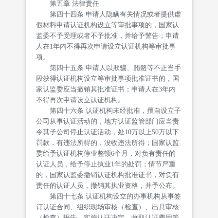
第五章 法律责任
第四十四条 申请人隐瞒有关情况或者提供虚
假材料申请认证机构设立等审批事项的，国家认
监委不予受理或者不予批准，并给予警告；申请
人在1年内不得再次申请设立认证机构等审批事
项。
第四十五条 申请人以欺骗、贿赂等不正当手
段获得认证机构设立等审批事项批准证书的，国
家认监委应当撤销其批准证书；申请人在3年内
不得再次申请设立认证机构。
第四十六条 认证机构未经批准，擅自设立子
公司从事认证活动的，地方认证监管部门应当责
令其子公司停止认证活动，处10万以上50万以下
罚款，有违法所得的，没收违法所得；国家认监
委给予认证机构停业整顿6个月，对负有责任的
认证人员，给予停止执业1年的处罚；情节严重
的，国家认监委撤销认证机构批准证书，对负有
责任的认证人员，撤销其执业资格，并予公布。
第四十七条 认证机构设立的办事机构从事签
订认证合同、组织现场审核（检查）、出具审核
（检查）报告、实施认证决定、收取认证费用等