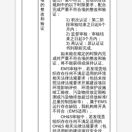
的
规则中的以下时限要求，配合
整
完成严重不符合项的整改和验
改
证：
和
1) 初次认证：第二阶
验
段审核结束之日起6个
证
月内；
2) 监督审核：审核结
束之日起3个月内；
3) 再认证：原认证证
书到期前完成。
如未能在规定的时限内完
成对严重不符合项的整改和验
证，将不能获得或保持认证。
EMS审核中，若发现贵组
织存在任何不满足适用的环境
相关法律法规要求（包括未按
照法律法规要求开展建设项目
环境影响评价、环境保护设施
竣工验收、污染物排放定期检
测或污染物排放超过排放标准/
总量控制指标等），属于EMS
运行存在缺陷，我机构将开具
不符合（EMS适用）。
OH&S审核中，若发现贵
组织存在任何不满足适用的
OH&S 相关法律法规要求（包
括适用时的建设项目安全设