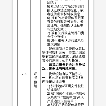
缺陷；
5) 拒绝配合市场监管部门
的认证执法监督检查，或
者提供虚假材料或信息；
6) 持有的与管理体系范围
有关的行政许可文件、资
质证书、强制性认证证书
等过期失效；
7) 被有关行政监管部门责
令停业整顿；
8) 发生相关认证领域活动
重大舆情；
暂停期间相关管理体系认
证证书暂时无效，待贵组织采
取有效的纠正措施，消除造成
暂停的原因，证书可恢复。
请贵组织务必关注自身状
况，确保证书持续有效。
7.3
证
贵组织如有以下情形之
书
一，机构将在调查核实后5日
内撤销认证证书：
撤
销
1) 法律地位证明文件被注
销或撤销；
2) 被“国家企业信用信息公
示系统”和“信用中国”列入
严重违法失信名单；
3) 认证证书的暂停期限已