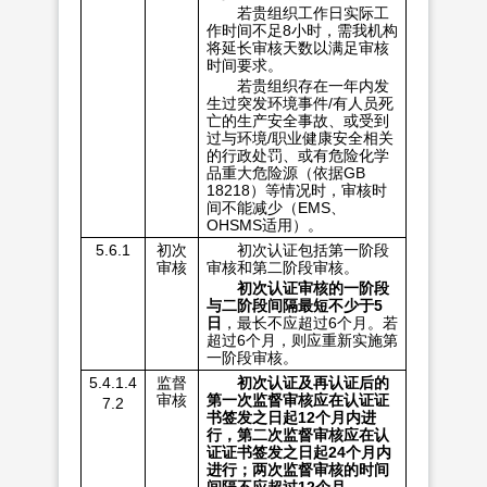
若贵组织工作日实际工
作时间不足8小时，需我机构
将延长审核天数以满足审核
时间要求。
若贵组织存在一年内发
生过突发环境事件/有人员死
亡的生产安全事故、或受到
过与环境/职业健康安全相关
的行政处罚、或有危险化学
品重大危险源（依据GB
18218）等情况时，审核时
间不能减少（EMS、
OHSMS适用）。
5.6.1
初次
初次认证包括第一阶段
审核
审核和第二阶段审核。
初次认证审核的一阶段
与二阶段间隔最短不少于5
日
，最长不应超过6个月。若
超过6个月，则应重新实施第
一阶段审核。
5.4.1.4
监督
初次认证及再认证后的
审核
第一次监督审核应在认证证
7.2
书签发之日起12个月内进
行，第二次监督审核应在认
证证书签发之日起24个月内
进行；两次监督审核的时间
间隔不应超过12个月。