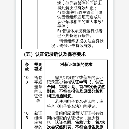
满，但导致暂停的问题未
得到解决或有效纠正；
4) 经相关行政主管部门确
认因贵组织违规而造成与
认证领域相关的重大事故/
事件；
5) 管理体系没有运行或者
已不具备运行条件。
请贵组织务必关注自身状
况，确保证书持续有效。
（五）认证记录确认及保存要求
条
规则
对获证组织的要求
款
要求
10.
需贵组织签字或盖章的认证
需签
3
记录至少包括
认证申请书、认证
字或
合同、审核计划、首
/
末次会议签
盖章
到表、不符合报告及原因分析和
的认
纠正措施回复
。
证记
录
若使用电子签名确认的，应
符合《电子签名法》的规定。
10.
贵组织应保留认证证书有效
获证
5
期内相应的认证记录，至少包
组织
括：
认证合同、审核计划、首
/
末
应留
次会议签到表、不符合报告及原
存的