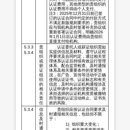
认证费用，其他类型的贵组织的
认证费用不得由个人支付。
注3：2025年12月31日前已签
订的认证合同中约定的付款方式
不满足新版规则要求的，贵组织
应与我机构及时签署补充协议或
重新签署认证合同，明确2026
年1月1日后认证费用由贵组织
直接支付给机构。
5.3.3
贵
认证委托人或获证组织需如
组
实提供信息及材料、遵守认证程
5.3.4
织
序要求及合同约定，通过相关管
或
理体系认证后持续有效运行管理
获
体系、配合监管检查、及时通报
证
体系及相关重要条件的变更情
组
况，在广告、宣传等活动中正确
织
使用认证证书、认证标志和有关
的
信息，及时向认证机构通报涉及
相
认证申请中条件的变更情况，并
关
承担选择的认证机构资质被撤销
责
而导致的认证活动终止、证书失
任
效的风险。
5.3.4
信
贵组织应按认证合同要求及
息
时通报相关信息，包括但不限
及
于：
时
1)
组织重大变化；
通
2)
相关资质变更或失