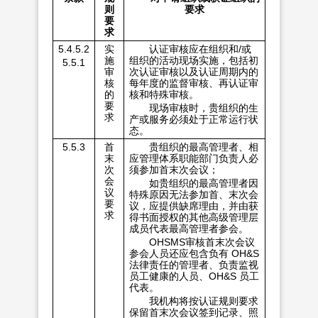
则
要求
要
求
5.4.5.2
实
认证审核应在组织和/或
施
组织的活动现场实施，包括初
5.5.1
审
次认证审核以及认证周期内的
核
每年度的监督审核、再认证审
的
核和特殊审核。
要
现场审核时，贵组织的生
求
产或服务必须处于正常运行状
态。
5.5.3
首
贵组织的最高管理者、相
末
应管理体系职能部门负责人必
次
须参加首末次会议；
会
如贵组织的最高管理者因
议
特殊原因无法参加首、末次会
要
议，应提供缺席理由，并由获
求
得书面授权的其他高级管理层
成员代表最高管理者参会。
OHSMS审核首末次会议
参会人员还应包含负有 OH&S
法律责任的管理者、负责监视
员工健康的人员、OH&S 员工
代表。
我机构将按认证规则要求
保留首末次会议签到记录、照