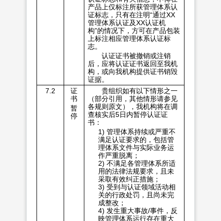
产品上仅标注所获管理体系认
证标志，只有在注明“通过XX
管理体系认证及XX认证机
构”的情况下，方可在产品包装
上标注相应管理体系认证标
志。
认证证书被撤销或注销
后，应将认证证书返回至我机
构，或向我机构提供证书销毁
证据。
7.2
证
贵组织如有以下情形之一
书
（部分引用，其他情形请参见
各规则原文），我机构将在调
暂
查核实后5日内暂停认证证
停
书：
1) 管理体系持续或严重不
满足认证要求的，包括管
理体系文件与实际业务运
作严重脱离；
2) 不满足各管理体系所适
用的法律法规要求，且未
采取有效纠正措施；
3) 受到与认证领域活动相
关的行政处罚，且尚未完
成整改；
4) 发生重大事故/事件，反
映管理体系运行存在重大