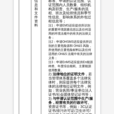
信
标准、申请的认证范围、认
息
证范围内人员数量、组织机
和
构及职责、生产/服务的流
文
程、班次及轮班情况和季节
件
性信息、影响体系的外包过
资
程信息等；
料
注1：申请EMS还应提供所识别
的重要环境因素信息以及任何适
用的环境法规中的有关的法律义
务；
注2：申请OHSMS还应提供所识
别的主要危险源和 OH&S 风险，
所使用的主要危险材料以及任何
适用的 OH&S 法规中有关的法律
义务；
注3：申请EnMS还应提供En能源
种类、年度综合能耗、主要能源
使用数量。
2)
法律地位的证明文件
，若
当管理体系覆盖多个法律实
体时，则应提供每个法律实
体的法律地位证明文件，例
如：营业执照/事业单位法人
证书/社会团体登记证书等；
3)
与申请认证范围中生产
/
服
务，经营有关的行政许可、
资质证书等，例如：3C认证
证书/排污许可证/卫生许可/