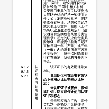
施“三同时”、建设项目职业病
防护设施“三同时”相关材料；
公安部门出具的有关认证委托
人消防合格的任意一项证明文
件，如：消防验收意见、消防
验收备案凭证、消防检查记录
或其他证明文件；根据《工作
场所职业卫生管理规定》《建
设项目职业病危害风险分类管
理目录》规定的职业病危害风
险等级，应能提供检测日期距
审核日期一年（严重）或三年
（一般）内的职业病危害因素
检测报告），属于 OHSMS 运
行存在缺陷，我机构将开具不
符合。
6.1.2
认
认证证书的有效期通常为
证
3年。
6.1.3
标
贵组织仅可在证书有效状
6.2.1
志
态下使用认证证书和认证标
与
志；
证
当认证证书被暂停、撤销
书
或注销，应立即停止使用认证
使
证书和标志。
用
贵组织应当在广告、宣传
等活动中正确使用认证证书、
认证标志和有关信息，不得在