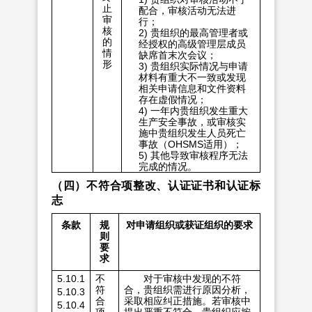
止
配合，审核活动无法进
审
行；
核
2) 贵组织的最高管理者或
的
经授权的高级管理层成员
情
缺席首末次会议；
形
3) 贵组织实际情况与申请
材料有重大不一致或发现
相关申请信息和文件资料
存在虚假情况；
4) 一年内贵组织发生重大
生产安全事故，或审核实
施中贵组织发生人员死亡
事故（OHSMS适用）；
5) 其他导致审核程序无法
完成的情况。
（四）不符合项整改、认证证书和认证标
志
条款
规
对申请组织或获证组织的要求
则
要
求
5.10.1
不
对于审核中发现的不符
符
合，贵组织需进行原因分析，
5.10.3
合
采取相应纠正措施。若审核中
5.10.4
项
提出严重不符合，贵组织应按