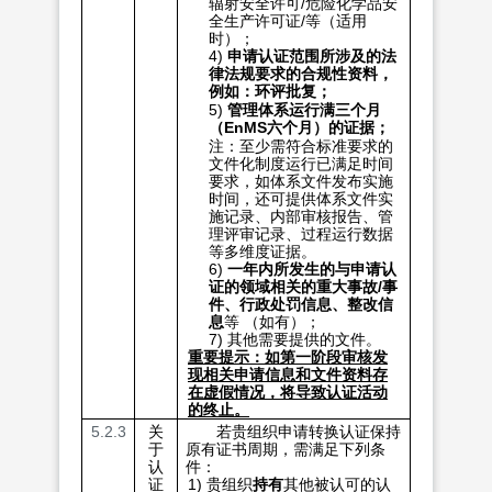
辐射安全许可/危险化学品安
全生产许可证/等（适用
时）；
4)
申请认证范围所涉及的法
律法规要求的合规性资料，
例如：环评批复；
5)
管理体系运行满三个月
（
EnMS
六个月）的证据；
注：至少需符合标准要求的
文件化制度运行已满足时间
要求，如体系文件发布实施
时间，还可提供体系文件实
施记录、内部审核报告、管
理评审记录、过程运行数据
等多维度证据。
6)
一年内所发生的与申请认
证的领域相关的重大事故
/
事
件、行政处罚信息、整改信
息
等 （如有）；
7) 其他需要提供的文件。
重要提示：如第一阶段审核发
现相关申请信息和文件资料存
在虚假情况，将导致认证活动
的终止。
5.2.3
关
若贵组织申请转换认证保持
于
原有证书周期，需满足下列条
认
件：
证
1) 贵组织
持有
其他被认可的认