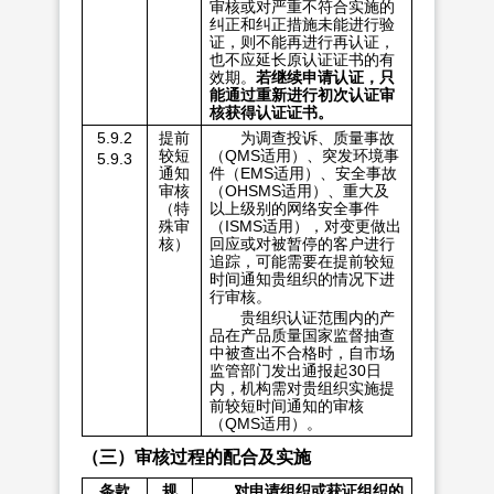
审核或对严重不符合实施的
纠正和纠正措施未能进行验
证，则不能再进行再认证，
也不应延长原认证证书的有
效期。
若继续申请认证，只
能通过重新进行初次认证审
核获得认证证书。
5.9.2
提前
为调查投诉、质量事故
较短
（QMS适用）、突发环境事
5.9.3
通知
件（EMS适用）、安全事故
审核
（OHSMS适用）、重大及
（特
以上级别的网络安全事件
殊审
（ISMS适用），对变更做出
核）
回应或对被暂停的客户进行
追踪，可能需要在提前较短
时间通知贵组织的情况下进
行审核。
贵组织认证范围内的产
品在产品质量国家监督抽查
中被查出不合格时，自市场
监管部门发出通报起30日
内，机构需对贵组织实施提
前较短时间通知的审核
（QMS适用）。
（三）审核过程的配合及实施
条款
规
对申请组织或获证组织的