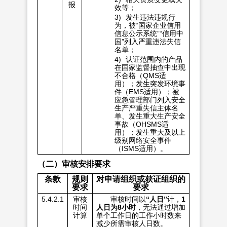
报
效等；
3)
发生违法违规行
为，被“国家企业信用
信息公示系统”“信用中
国”列入严重违法失信
名单；
4)
认证范围内的产品
在国家监督抽查中出现
不合格（QMS适
用）；发生突发环境事
件（EMS适用）；被
应急管理部门列入安全
生产严重失信主体名
单、发生重大生产安全
事故（OHSMS适
用）；发生重大及以上
级别网络安全事件
（ISMS适用）。
（二）审核安排要求
条款
规则
对申请组织或获证组织的
要求
要求
5.4.2.1
审核
审核时间以
“人日”
计，
1
时间
人日为8小时
，无法通过增加
计算
单个工作日的工作小时数来
减少所需审核人日数。