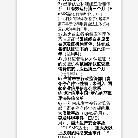
2) 已按认证标准建立管理体
系，且
有效运行满三个月
（E
nMS需运行满6个月）；
注：相关管理体系运行的起算日
期不早于取得取得合法主体资格
及行政许可的日期。
3) 若之前获得的相应管理体
系认证证书
因组织自身原因
被原发证机构暂停、注销或
撤销认证证书的，应已满一
年
（适用时）；
4) 原相应管理体系认证证书
的发证机构
被国家认监委撤
销资质的，应已满三个月
（适用时）；
5)
当前未被行政监管部门责
令停产停业整顿
，
未列入“国
家企业信用信息公示系
统”和“信用中国”发布的严重
违法失信名单
；
6) 一年内未发生被行政监管
部门责令停产停业整顿的
重
大质量事故
（QMS适用）、
突发环境事件
（EMS适
用）、
重大生产安全事故
（OHSMS适用）、
重大及以
上级别的网络安全事件
（IS
MS适用）。