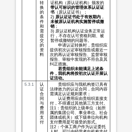
转
证机构（原认证机构）颁发的
换
带认可标识的管理体系认证证
的
书
（原认证证书）；
条
2)
原认证证书处于有效期内
，
件
未被原认证机构实施暂停或撤
和
销
；
需
3) 原认证机构认证业务正常运
提
行，不存在认可资格到期、被
交
暂停或撤销的问题等。
的
申请认证转换时，贵组织应
资
提供初次认证审核报告或最近一
料
次的再认证审核报告、监督审核
报告、审核中发现的不符合及其
纠正措施。
若贵组织未能满足上述条
件，我机构将按初次认证开展认
证活动。
5.3.1
认
贵组织应与我机构签订具有
证
法律效力的认证合同，合同内容
合
需满足认证规则要求；
同
认证费用应由贵组织直接支
与
付，不得通过其他第三方支付。
费
注1：贵组织的上级单位（如所
用
属的集团公司、事业单位、社会
支
团体或机关）或下级单位向机构
付
支付费用是可接受的形式。
注2：个体工商户作为认证委托
人时，可以由经营者向机构支付