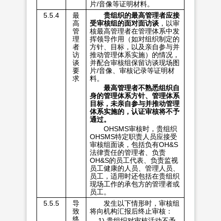
片/音像等证明材料。
5.5.4
最
贵组织的最高管理者应接
高
受审核组的面对面访谈
，以审
管
核最高管理者在管理体系中发
理
挥领导作用（如对组织制定的
者
方针、目标，以及亲自参与并
访
推动管理体系实施）的情况，
谈
并配合审核组保留访谈现场图
要
片/音像、审核记录等证明材
求
料。
最高管理者不熟悉组织自
身的管理体系方针、管理体系
目标，未亲自参与并推动管理
体系实施的，认证审核将不予
通过。
OHSMS审核时，贵组织
OHSMS特定职责人员应接受
审核组面谈，包括负有OH&S
法律责任的管理者、负责
OH&S的员工代表、负责监视
员工健康的人员、管理人员、
员工，适用时还包括在贵组织
现场工作的承包方的管理者或
员工。
5.5.5
导
发生以下情形时，审核组
致
将向机构汇报后终止审核：
终
1) 贵组织对审核活动不予