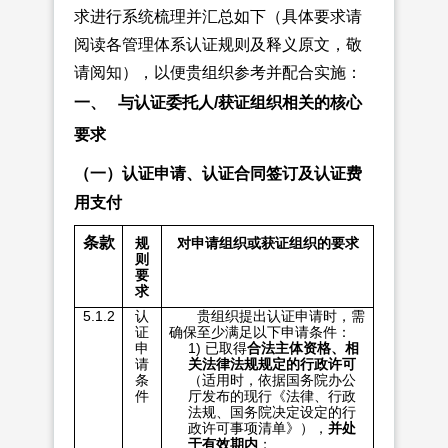
求进行系统梳理并汇总如下（具体要求请
阅读各管理体系认证规则及释义原文，敬
请阅知），以便贵组织参考并配合实施：
一、
与认证委托人/获证组织相关的核心
要求
（一）认证申请、认证合同签订及认证费
用支付
条款
规
对申请组织或获证组织的要求
则
要
求
5.1.2
认
贵组织提出认证申请时，需
证
确保至少满足以下申请条件：
申
1) 已取得
合法主体资格、相
请
关法律法规规定的行政许可
条
（适用时，依据国务院办公
件
厅发布的现行《法律、行政
法规、国务院决定设定的行
政许可事项清单》），
并处
于有效期内
；