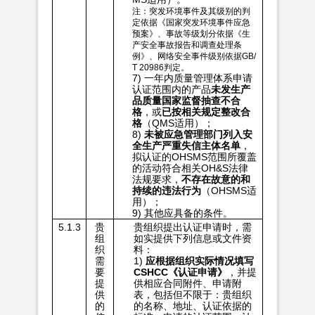
注：突发环境事件及其级别的判
定依据《国家突发环境事件应急
预案》、事故等级划分依据《生
产安全事故报告和调查处理条
例》、网络安全事件级别依据GB/
T 20986判定。
7) 一年内质量管理体系申请
认证范围内的产品
未发生产
品质量国家监督抽查不合
格
，或
已按相关规定整改合
格
（QMS适用）；
8)
未被应急管理部门列入安
全生产严重失信主体名单
，
拟认证的OHSMS范围所覆盖
的活动符合相关OH&S法律
法规要求，
不存在故意的和
持续的违法行为
（OHSMS适
用）；
9) 其他应具备的条件。
5.1.3
贵
贵组织提出认证申请时，需
组
如实提供下列信息或文件资
织
料：
需
1)
应根据组织实际情况填写
要
CSHCC
《认证申请》
，并提
提
供相应合同附件、申请附
供
表，包括但不限于：贵组织
的
的名称、地址、认证依据的